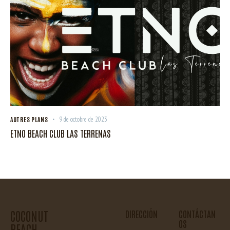
AUTRES PLANS
9 de octobre de 2023
ETNO BEACH CLUB LAS TERRENAS
COCONUT
DIRECCIÓN
CONTÁCTAN
OS
BEACH