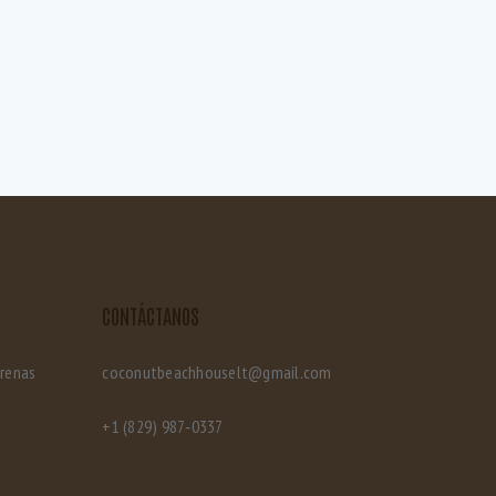
CONTÁCTANOS
rrenas
coconutbeachhouselt@gmail.com
‪+1 (829) 987‑0337‬