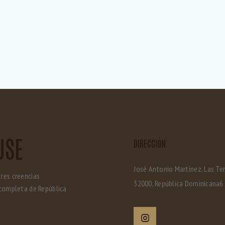
USE
DIRECCIÓN
José Antonio Martínez, Las Te
tres creencias
32000, República Dominicana6
completa de República