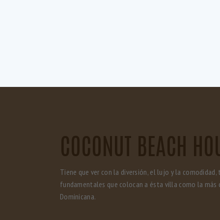
COCONUT BEACH HO
Tiene que ver con la diversión, el lujo y la comodidad, 
fundamentales que colocan a ésta villa como la más 
Dominicana.