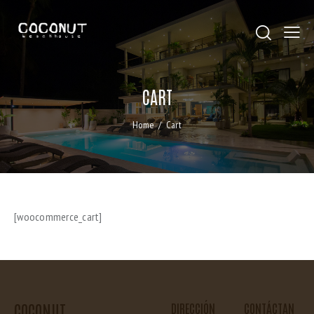
CART
Home
Cart
[woocommerce_cart]
COCONUT
DIRECCIÓN
CONTÁCTAN