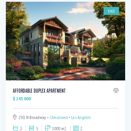
SALE
AFFORDABLE DUPLEX APARTMENT
$
245 000
250, N Broadway
Chinatown
Los Angeles
2
3
1000 m2
2