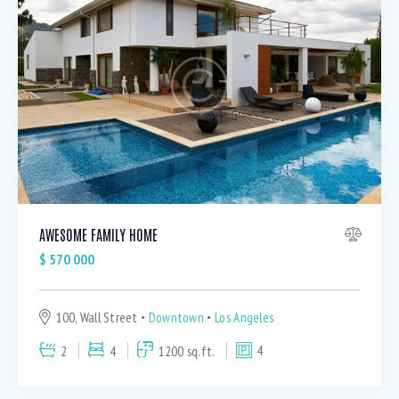
Dryer (9)
Gym (12)
Laundry (7)
Lawn (5)
Microwave (8)
Outdoor shower (8)
Refrigerator (4)
Sauna (7)
Swimming Pool (8)
AWESOME FAMILY HOME
TV Cable (6)
WiFi (11)
$
570 000
100, Wall Street
Downtown
Los Angeles
2
4
1200 sq.ft.
4