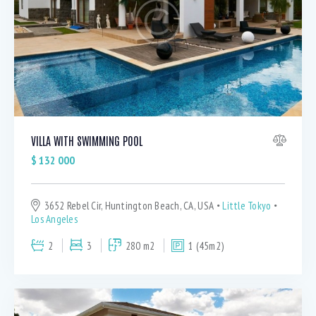
Bedrooms
1
5
VILLA WITH SWIMMING POOL
Bathrooms
$
132 000
1
5
Area size
3652 Rebel Cir, Huntington Beach, CA, USA
Little Tokyo
80
1500
Los Angeles
2
3
280 m2
1 (45m2)
Price
750
570000
Air Conditioning (9)
Barbeque (11)